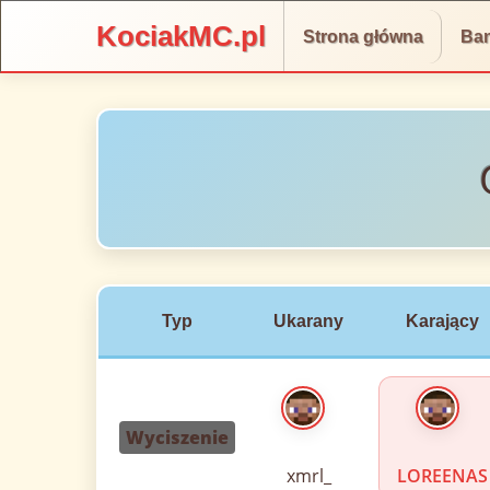
KociakMC.pl
Strona główna
Ba
Typ
Ukarany
Karający
Wyciszenie
xmrl_
LOREENAS