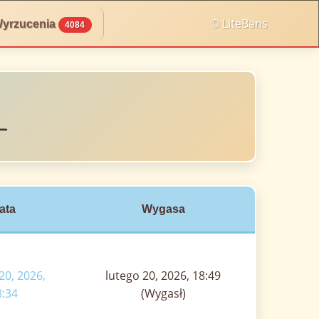
© LiteBans
yrzucenia
4084
_
ata
Wygasa
20, 2026,
lutego 20, 2026, 18:49
8:34
(Wygasł)