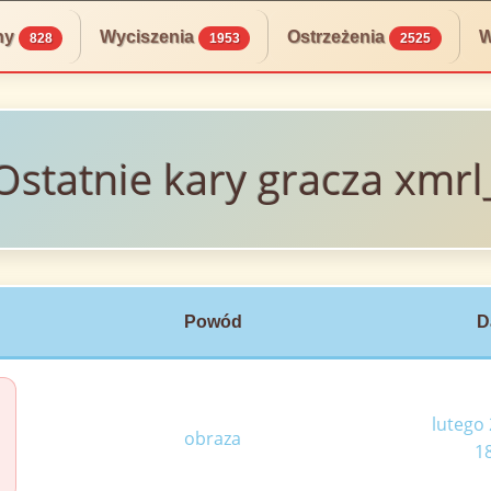
ny
Wyciszenia
Ostrzeżenia
W
828
1953
2525
Ostatnie kary gracza xmrl
Powód
D
lutego 
obraza
1