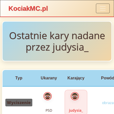
KociakMC.pl
Ostatnie kary nadane
przez judysia_
Typ
Ukarany
Karający
Powó
Wyciszenie
obraza
P5D
judysia_