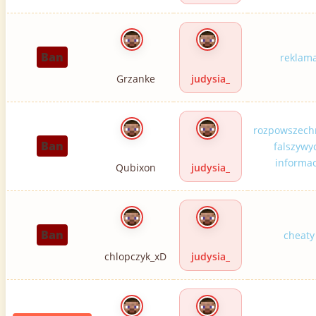
Ban
reklam
Grzanke
judysia_
rozpowszech
Ban
falszywy
informac
Qubixon
judysia_
Ban
cheaty
chlopczyk_xD
judysia_