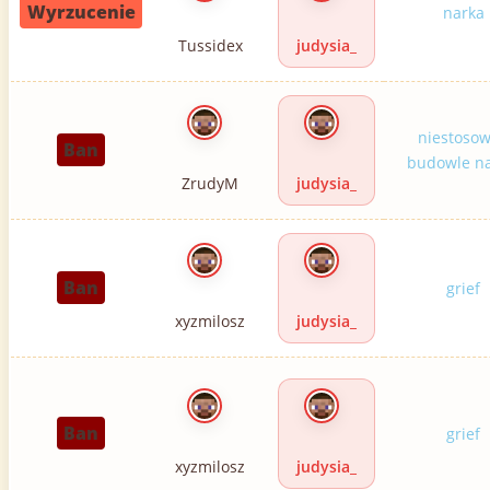
Wyrzucenie
narka
Tussidex
judysia_
niestoso
Ban
budowle na
ZrudyM
judysia_
Ban
grief
xyzmilosz
judysia_
Ban
grief
xyzmilosz
judysia_