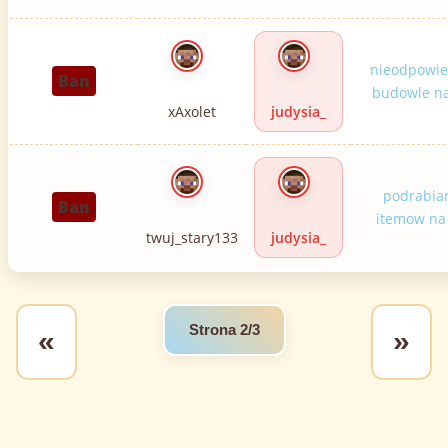
nieodpowie
Ban
budowle na
xAxolet
judysia_
podrabia
Ban
itemow na
twuj_stary133
judysia_
Strona 2/3
«
»