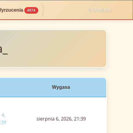
© LiteBans
yrzucenia
4074
a_
Wygasa
 4,
sierpnia 6, 2026, 21:39
:39