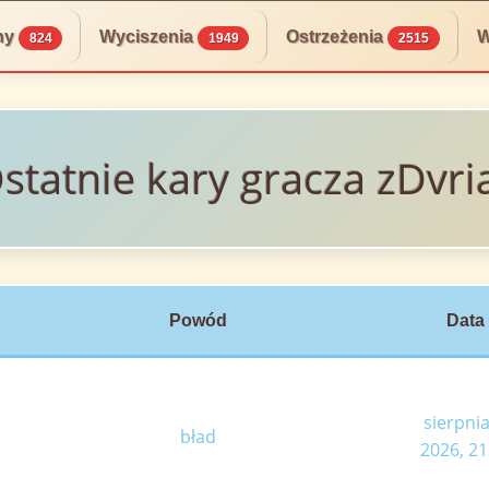
ny
Wyciszenia
Ostrzeżenia
W
824
1949
2515
statnie kary gracza zDvri
Powód
Data
sierpnia
bład
2026, 21