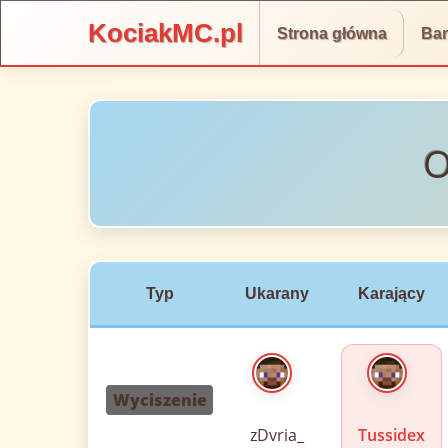
KociakMC.pl
Strona główna
Ba
O
Typ
Ukarany
Karający
Wyciszenie
zDvria_
Tussidex