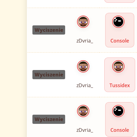
Wyciszenie
zDvria_
Console
Wyciszenie
zDvria_
Tussidex
Wyciszenie
zDvria_
Console