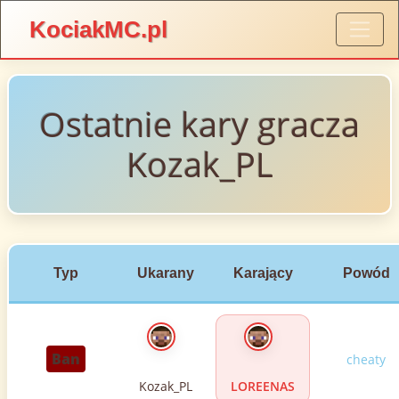
KociakMC.pl
Ostatnie kary gracza
Kozak_PL
Typ
Ukarany
Karający
Powód
Ban
cheaty
Kozak_PL
LOREENAS