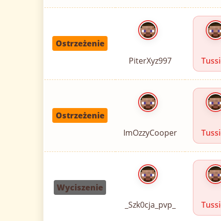
Ostrzeżenie
PiterXyz997
Tuss
Ostrzeżenie
ImOzzyCooper
Tuss
Wyciszenie
_Szk0cja_pvp_
Tuss