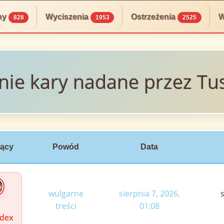
ny
Wyciszenia
Ostrzeżenia
W
828
1953
2525
nie kary nadane przez Tu
jący
Powód
Data
wulgarne
sierpnia 7, 2026,
treści
01:08
idex