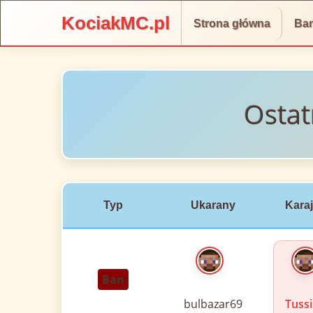
KociakMC.pl
Strona główna
Ba
Ostat
Typ
Ukarany
Kara
Ban
bulbazar69
Tuss