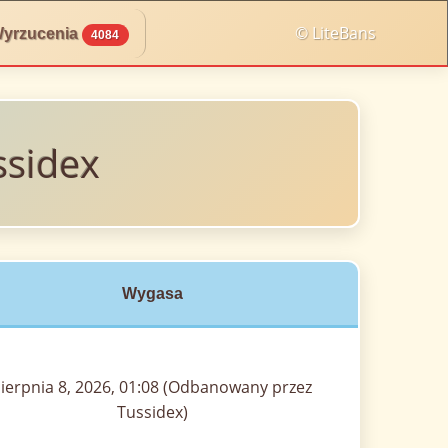
© LiteBans
yrzucenia
4084
ssidex
Wygasa
sierpnia 8, 2026, 01:08 (Odbanowany przez
Tussidex)