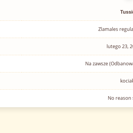
Tuss
Zlamales regul
lutego 23, 2
Na zawsze (Odbanowa
koci
No reason s