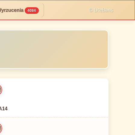
© LiteBans
yrzucenia
4084
A14