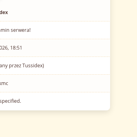
idex
amin serwera!
026, 18:51
ny przez Tussidex)
akmc
pecified.