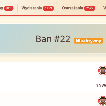
ny
Wyciszenia
Ostrzeżenia
W
828
1953
2525
Ban #22
Nieaktywny
YNW