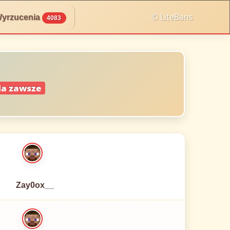
© LiteBans
yrzucenia
4083
a zawsze
Zay0ox__