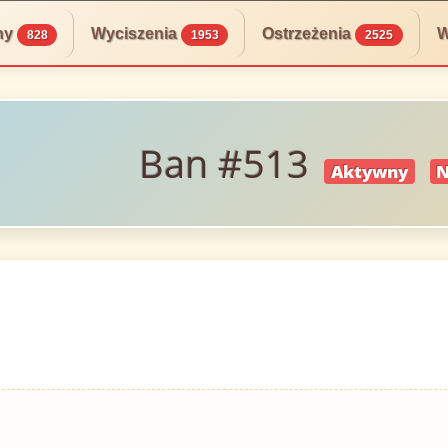
ny
Wyciszenia
Ostrzeżenia
W
828
1953
2525
Ban #513
Aktywny
N