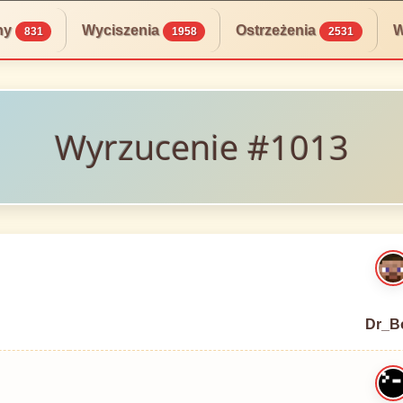
ny
Wyciszenia
Ostrzeżenia
W
831
1958
2531
Wyrzucenie #1013
Dr_B