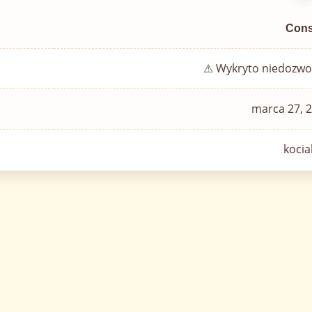
Cons
⚠ Wykryto niedozw
marca 27, 2
koci