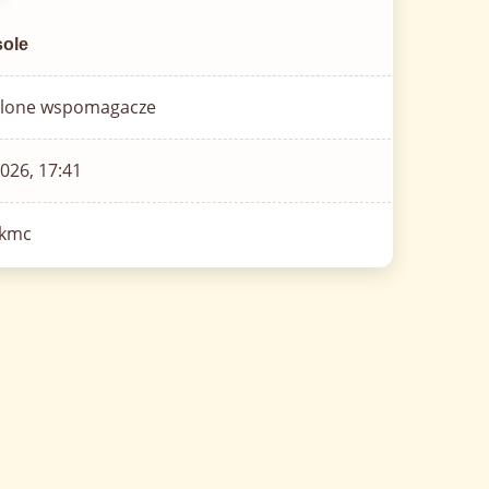
ole
olone wspomagacze
026, 17:41
akmc