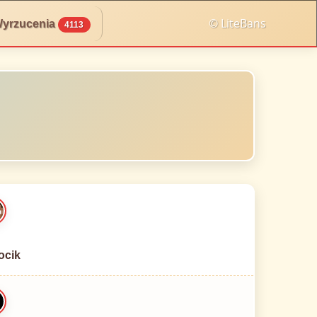
© LiteBans
yrzucenia
4113
ocik