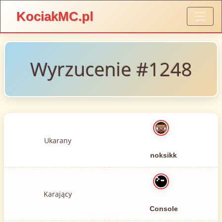
KociakMC.pl
Wyrzucenie #1248
Ukarany
noksikk
Karający
Console