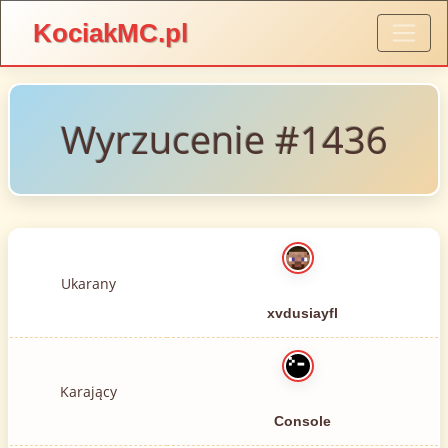
KociakMC.pl
Wyrzucenie #1436
Ukarany
xvdusiayfl
Karający
Console