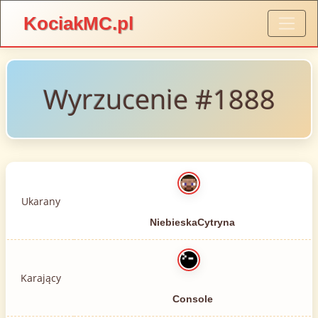
KociakMC.pl
Wyrzucenie #1888
Ukarany
NiebieskaCytryna
Karający
Console