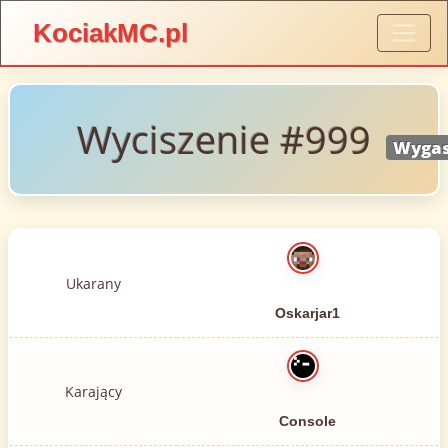
KociakMC.pl
Wyciszenie #999
Wygas
Ukarany
Oskarjar1
Karający
Console