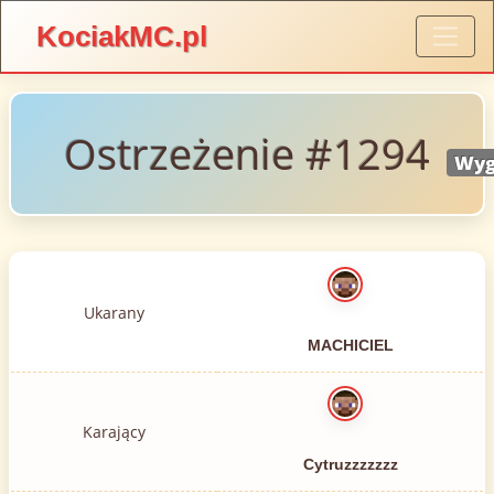
KociakMC.pl
Ostrzeżenie #1294
Wyg
Ukarany
MACHICIEL
Karający
Cytruzzzzzzz