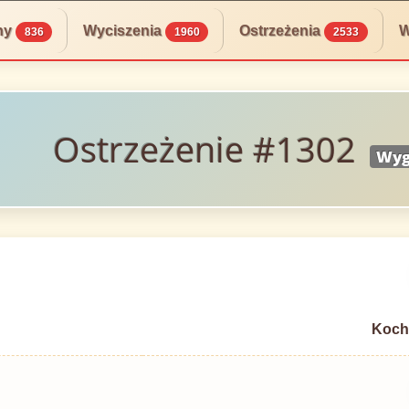
ny
Wyciszenia
Ostrzeżenia
W
836
1960
2533
Ostrzeżenie #1302
Wyg
Koch