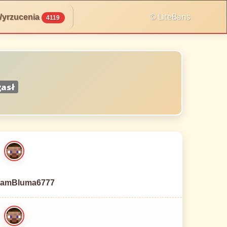
© LiteBans
yrzucenia
4119
asł
amBluma6777