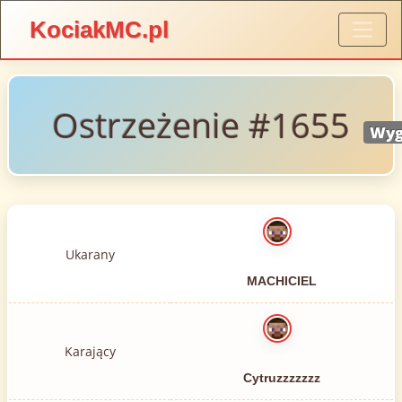
KociakMC.pl
Ostrzeżenie #1655
Wyg
Ukarany
MACHICIEL
Karający
Cytruzzzzzzz