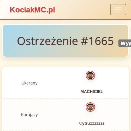
KociakMC.pl
Ostrzeżenie #1665
Wyg
Ukarany
MACHICIEL
Karający
Cytruzzzzzzz